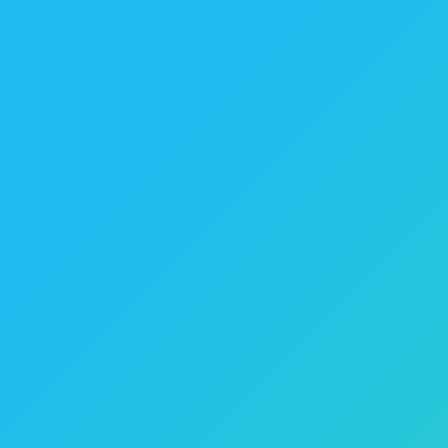
Eres principiante? Empieza con nuestro curso gratis!
Ya tienes cierto nivel de francés?
Prueba nuestro curso gratuito de francés para nivel
Intermedio / Avanzado